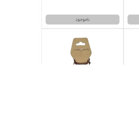
ناموجود
گردنبند رزین 41