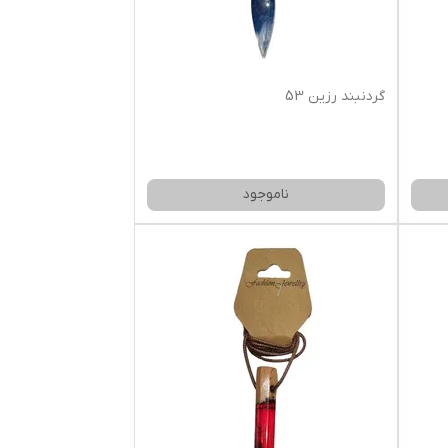
گردنبند رزین 53
ناموجود