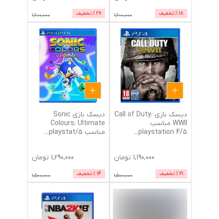
18
% تخفیف
26
% تخفیف
1,200,000
1,200,000
دیسک بازی Call of Duty:
دیسک بازی Sonic
WWII مناسب
Colours: Ultimate
5/playstation 4
...
مناسب 5/playstat
...
1,190,000
تومان
1,290,000
تومان
21
% تخفیف
14
% تخفیف
1,500,000
1,500,000