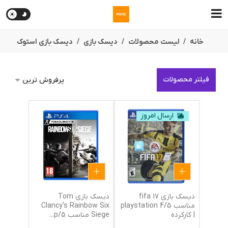
خانه
لیست محصولات
دیسک بازی
دیسک بازی استوک
فیلتر محصولات
ارسال امروز
دیسک بازی fifa 17
دیسک بازی Tom
مناسب 5/playstation 4
Clancy's Rainbow Six
| کارکرده
Siege مناسب 5/p
...