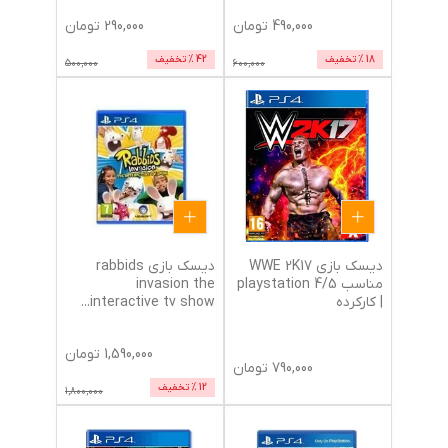
490,000
تومان
290,000
تومان
18
% تخفیف
42
% تخفیف
500,000
600,000
دیسک بازی WWE 2K17
دیسک بازی rabbids
مناسب 5/playstation 4
invasion the
| کارکرده
interactive tv show
...
1,590,000
تومان
790,000
تومان
12
% تخفیف
1,800,000