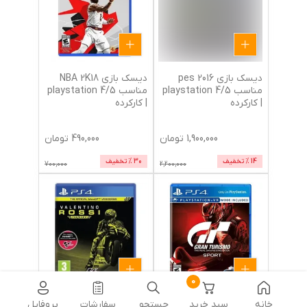
دیسک بازی pes 2016
دیسک بازی NBA 2K18
مناسب 5/playstation 4
مناسب 5/playstation 4
| کارکرده
| کارکرده
1,900,000
تومان
490,000
تومان
14
% تخفیف
30
% تخفیف
700,000
2,200,000
0
دیسک بازی gran
دیسک بازی Valentino
خانه
سبد خرید
جستجو
سفارشات
پروفایل