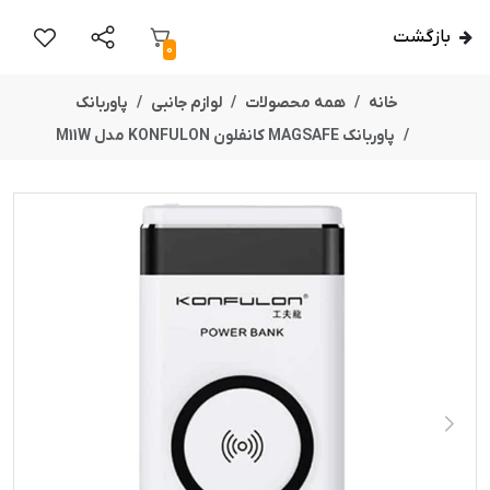
بازگشت
0
خانه
همه محصولات
لوازم جانبی
پاوربانک
پاوربانک MAGSAFE کانفلون KONFULON مدل M11W