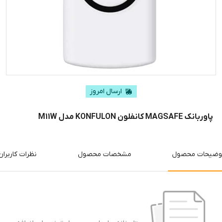
ارسال امروز
پاوربانک MAGSAFE کانفلون KONFULON مدل M11W
وضیحات محصول
مشخصات محصول
نظرات کاربران