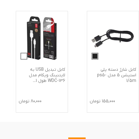
کابل شارژ دسته پلی
کابل تبدیل USB به
استیشن 5 مدل ps5-
لایتنینگ ویکام مدل
1/5m
WDC-136 طول 1
...
155,000
تومان
80,000
تومان