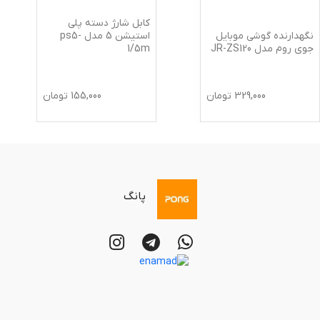
کابل شارژ دسته پلی
نگهدارنده گوشی موبایل
استیشن 5 مدل ps5-
جوی روم مدل JR-ZS120
1/5m
329,000
تومان
155,000
تومان
پانگ