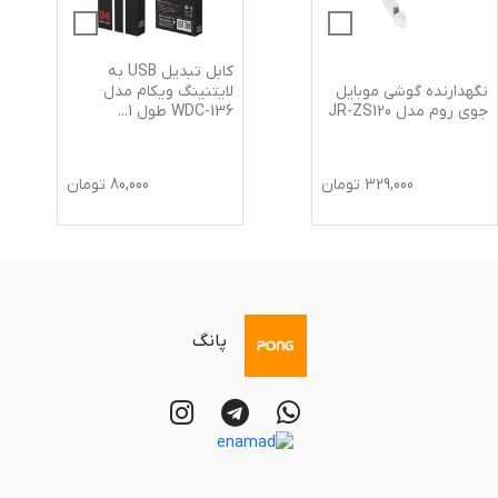
کابل تبدیل USB به
نگهدارنده گوشی موبایل
لایتنینگ ویکام مدل
جوی روم مدل JR-ZS120
WDC-136 طول 1
...
329,000
تومان
80,000
تومان
پانگ