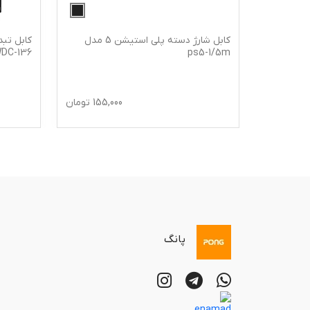
روم مدل
کابل شارژ دسته پلی استیشن 5 مدل
ps5-1/5m
WDC-136 طول
329,
تومان
155,000
تومان
پانگ