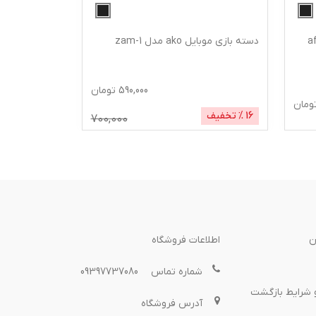
دسته بازی موبایل ako مدل zam-1
590,000
تومان
ومان
16
% تخفیف
700,000
ن
اطلاعات فروشگاه
شماره تماس
09397737080
 شرایط بازگشت
آدرس فروشگاه