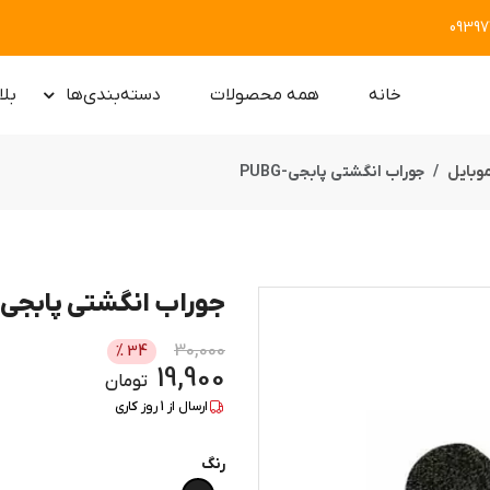
0939
خانه
همه محصولات
دسته‌بندی‌ها
بلا
موبایل
جوراب انگشتی پابجی-PUBG
جوراب انگشتی پابجی-UBG
30,000
%
34
19,900
تومان
ارسال از
1
روز کاری
رنگ