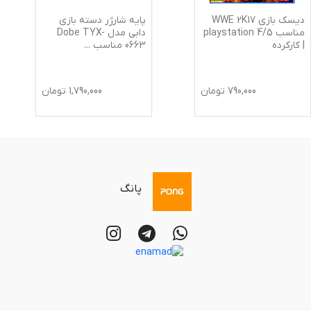
دیسک بازی WWE 2K17
پایه شارژر دسته بازی
مناسب 5/playstation 4
دابی مدل Dobe TYX-
| کارکرده
0663 مناسب
...
790,000
تومان
1,790,000
تومان
پانگ