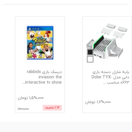
پایه شارژر دسته بازی
دیسک بازی rabbids
دابی مدل Dobe TYX-
invasion the
0663 مناسب
...
interactive tv show
...
1,590,000
تومان
1,790,000
تومان
12
% تخفیف
1,800,000