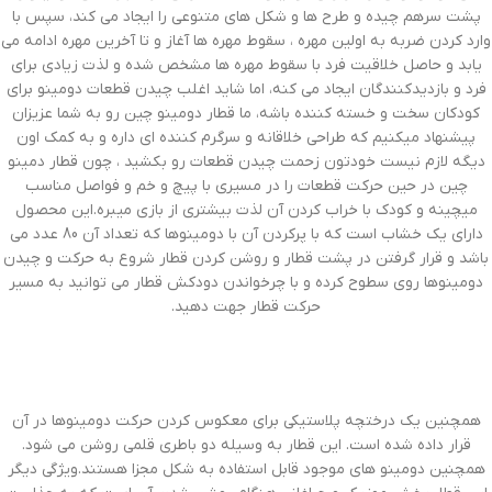
پشت سرهم چیده و طرح ها و شکل های متنوعی را ایجاد می کند، سپس با
وارد کردن ضربه به اولین مهره ، سقوط مهره ها آغاز و تا آخرین مهره ادامه می
یابد و حاصل خلاقیت فرد با سقوط مهره ها مشخص شده و لذت زیادی برای
فرد و بازدیدکنندگان ایجاد می کنه، اما شاید اغلب چیدن قطعات دومینو برای
کودکان سخت و خسته کننده باشه، ما قطار دومینو چین رو به شما عزیزان
پیشنهاد میکنیم که طراحی خلاقانه و سرگرم کننده ای داره و به کمک اون
دیگه لازم نیست خودتون زحمت چیدن قطعات رو بکشید ، چون قطار دمینو
چین در حین حرکت قطعات را در مسیری با پیچ و خم و فواصل مناسب
میچینه و کودک با خراب کردن آن لذت بیشتری از بازی میبره.این محصول
دارای یک خشاب است که با پرکردن آن با دومینوها که تعداد آن 80 عدد می
باشد و قرار گرفتن در پشت قطار و روشن کردن قطار شروع به حرکت و چیدن
دومینوها روی سطوح کرده و با چرخواندن دودکش قطار می توانید به مسیر
حرکت قطار جهت دهید.
همچنین یک درختچه پلاستیکی برای معکوس کردن حرکت دومینوها در آن
قرار داده شده است. این قطار به وسیله دو باطری قلمی روشن می شود.
همچنین دومینو های موجود قابل استفاده به شکل مجزا هستند.ویژگی دیگر