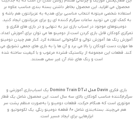
این قطار,پخش موزیک و چراغانی هنگام روشن شدن آن است که به جذابیت
محصول می افزاید. این محصول بخاطر داشتن بسته بندی مناسب علاوه بر
استفاده شخصی میتونه انتخاب مناسبی برای هدیه به عزیزانتون هم باشه و
به کمک اون می تونید ساعات سرگرم کننده ای رو برای عزیزانتون ایجاد کنید.
دومینوهای موجود در اسباب بازی نیز به تنهایی و در بازی های فکری و
تمرکزی کودکان قابل بازی کردن است.از دومینو ها می توان برای آموزش اعداد،
آموزش رنگ ها، آموزش توالی و الگوخوانی استفاده کرد. کنار هم چیدن دومینو
ها مهارت دست کودکان را بالا می برد و آن ها را به بازی های جمعی تشویق می
کند. قطعات این مجموعه از پلاستیک فشرده مرغوب و با کیفیت ساخته شده
است و رنگ های شاد آن غیر سمی هستند.
بازی فکری
Davin مدل Domino Train DT01
یک اسباب‌بازی آموزشی و
سرگرم‌کننده مناسب کودکان بالای سه سال است. این محصول شامل یک قطار
موتوری است که هنگام حرکت، قطعات دومینو را به‌صورت منظم پشت سر
هم می‌چیند. بسته‌بندی شامل 80 قطعه دومینو رنگی، یک لکوموتیو، و
ابزارهایی برای ایجاد مسیر است.