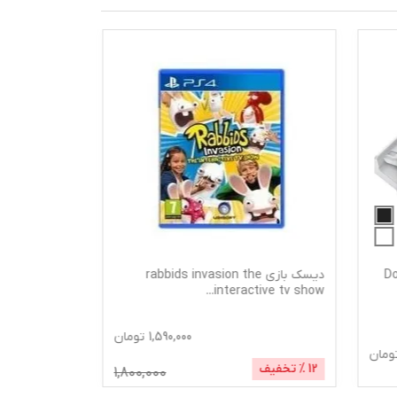
ی دابی مدل Dobe
دیسک بازی rabbids invasion the
...
interactive tv show
1,590,000
تومان
ومان
12
% تخفیف
1,800,000