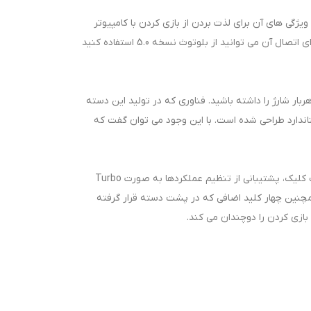
توانید از ویژگی های آن برای لذت بردن از بازی کردن با کامپیوتر
استفاده کنید. این محصول برای PC، اندروید و PS3 و PS4 بوده و شما می توانید انتظار عملکرد بسیار خوبی را از آن داشته باشید. شما برای اتصال آن می توانید از بلوتوث نسخه 5.0 استفاده کنید
1 میلی آمپر ساعت بوده و شما می توانید انتظار عملکردی بیش از 18 ساعته محصول با هربار شارژ را داشته باشید. فناوری که در تولید این دسته
ندارد طراحی شده است. با این وجود می توان گفت که
از قابلیت های جذاب این محصول می توان به: دارابودن از دو موتور ویبراتور قدرتمند، پشتیبانی از موشن سنسور، تاچ پد لمسی با قابلیت کلیک، پشتیبانی از تنظیم عملکردها به صورت Turbo
داخلی، سوکت 3.5 میلی متری هدست و کلید های کاربردی اعم از SHARE, OPTIONS, TURBO, TOUCHPAD, HOME و همچنین چهار کلید اضافی که در پشت دسته قرار گرفته