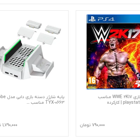
دیسک بازی WWE 2K17 مناسب
پایه شارژر دسته باز
TYX-0663 مناسب
...
790,000
تومان
1,790,000
ت