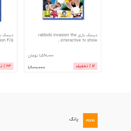
پایه شارژر دسته بازی دابی مدل Dobe
دیسک بازی rabbids invasion the
5/playstation 4
...
interactive tv show
1,590,000
تومان
1,79
تومان
12
% تخفیف
23
% ت
1,800,000
پانگ