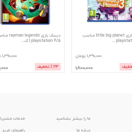
دیسک بازی little big planet مناسب
دیسک بازی man legends
...
5/playstation 4 | ک
...
1,390,000
تومان
1,390,000
ت
خفیف
23
% تخفیف
0,000
1,800,000
ما را بیشتر بشناسید
خدمات مشتریا
درباره‌ ما
راهنمای خرید