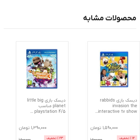
محصولات مشابه
دیسک بازی rabbids
دیسک بازی little big
invasion the
planet مناسب
...
5/playstation 4
...
interactive tv show
1,590,000
تومان
1,390,000
تومان
12
% تخفیف
23
% تخفیف
1,800,000
1,800,000