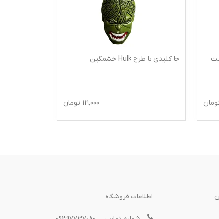
God شخصیت
جا کلیدی با طرح Hulk خشمگین
جا کلیدی مدل
ومان
119,000
تومان
ن
اطلاعات فروشگاه
شماره تماس
09397737080