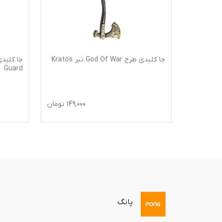
یدی طرح Squid Game شخصیت
جا کلیدی طرح God Of War تبر Kratos
Guard
119,0
تومان
149,000
تومان
پانگ