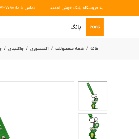
به فروشگاه پانگ خوش آمدید
تماس با ما
:
7737080
پانگ
خانه
همه محصولات
اکسسوری
جاکلیدی
ج