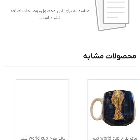
متاسفانه برای این محصول،توضیحات اضافه
نشده است.
محصولات مشابه
ماگ طرح world cup تیم
ماگ طرح world cup تیم