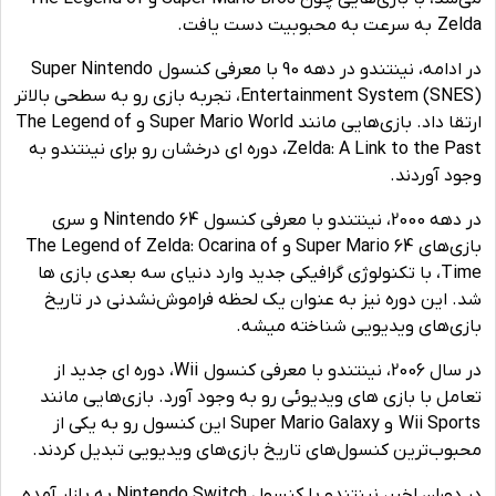
Zelda به سرعت به محبوبیت دست یافت.
در ادامه، نینتندو در دهه 90 با معرفی کنسول Super Nintendo
Entertainment System (SNES)، تجربه بازی رو به سطحی بالاتر
ارتقا داد. بازی‌هایی مانند Super Mario World و The Legend of
Zelda: A Link to the Past، دوره ای درخشان رو برای نینتندو به
وجود آوردند.
در دهه 2000، نینتندو با معرفی کنسول Nintendo 64 و سری
بازی‌های Super Mario 64 و The Legend of Zelda: Ocarina of
Time، با تکنولوژی گرافیکی جدید وارد دنیای سه بعدی بازی ها
شد. این دوره نیز به عنوان یک لحظه فراموش‌نشدنی در تاریخ
بازی‌های ویدیویی شناخته میشه.
در سال 2006، نینتندو با معرفی کنسول Wii، دوره ای جدید از
تعامل با بازی های ویدیوئی رو به وجود آورد. بازی‌هایی مانند
Wii Sports و Super Mario Galaxy این کنسول رو به یکی از
محبوب‌ترین کنسول‌های تاریخ بازی‌های ویدیویی تبدیل کردند.
در دوران اخیر، نینتندو با کنسول Nintendo Switch به بازار آمده